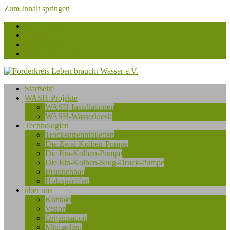
Zum Inhalt springen
Facebook
flickr
Instagram
betterplace.org
Förderkreis
Startseite
Leben
WASH-Projekte
braucht
WASH-Installationen
Wasser
WASH-Wasserkiosk
e.V.
Technologien
Trockentrenntoiletten
Die Zwei-Kolben-Pumpe
Die Ein-Kolben-Pumpe
Die Ein-Kolben-Saug-Druck-Pumpe
Brunnenbau
Holzsparöfen
über uns
Kontakt
Vision
Organisation
Mitmachen