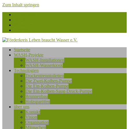
Zum Inhalt springen
Facebook
flickr
Instagram
betterplace.org
Förderkreis
Startseite
Leben
WASH-Projekte
braucht
WASH-Installationen
Wasser
WASH-Wasserkiosk
e.V.
Technologien
Trockentrenntoiletten
Die Zwei-Kolben-Pumpe
Die Ein-Kolben-Pumpe
Die Ein-Kolben-Saug-Druck-Pumpe
Brunnenbau
Holzsparöfen
über uns
Kontakt
Vision
Organisation
Mitmachen