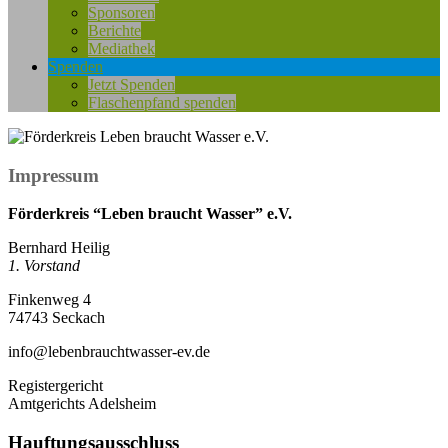
Sponsoren
Berichte
Mediathek
Spenden
Jetzt Spenden
Flaschenpfand spenden
Impressum
Förderkreis “Leben braucht Wasser” e.V.
Bernhard Heilig
1. Vorstand
Finkenweg 4
74743 Seckach
info@lebenbrauchtwasser-ev.de
Registergericht
Amtgerichts Adelsheim
Hauftungsausschluss