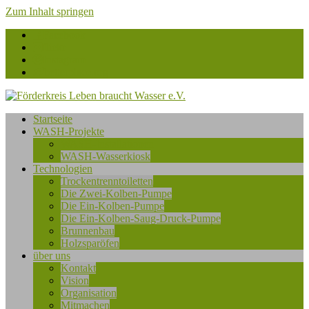
Zum Inhalt springen
Facebook
flickr
Instagram
betterplace.org
Förderkreis
Startseite
Leben
WASH-Projekte
braucht
WASH-Installationen
Wasser
WASH-Wasserkiosk
e.V.
Technologien
Trockentrenntoiletten
Die Zwei-Kolben-Pumpe
Die Ein-Kolben-Pumpe
Die Ein-Kolben-Saug-Druck-Pumpe
Brunnenbau
Holzsparöfen
über uns
Kontakt
Vision
Organisation
Mitmachen