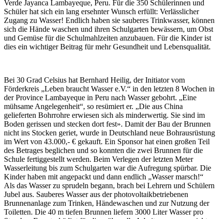
Verde Jayanca Lambayeque, Peru. Für die 350 Schülerinnen und
Schüler hat sich ein lang ersehnter Wunsch erfüllt: Verlässlicher
Zugang zu Wasser! Endlich haben sie sauberes Trinkwasser, können
sich die Hände waschen und ihren Schulgarten bewässern, um Obst
und Gemüse für die Schulmahlzeiten anzubauen. Für die Kinder ist
dies ein wichtiger Beitrag für mehr Gesundheit und Lebensqualität.
Bei 30 Grad Celsius hat Bernhard Heilig, der Initiator vom
Förderkreis „Leben braucht Wasser e.V.“ in den letzten 8 Wochen in
der Province Lambayeque in Peru nach Wasser gebohrt. „Eine
mühsame Angelegenheit“, so resümiert er. „Die aus China
gelieferten Bohrrohre erwiesen sich als minderwertig. Sie sind im
Boden gerissen und stecken dort fest». Damit der Bau der Brunnen
nicht ins Stocken geriet, wurde in Deutschland neue Bohrausrüstung
im Wert von 43.000,- € gekauft. Ein Sponsor hat einen großen Teil
des Betrages beglichen und so konnten die zwei Brunnen für die
Schule fertiggestellt werden. Beim Verlegen der letzten Meter
Wasserleitung bis zum Schulgarten war die Aufregung spürbar. Die
Kinder haben mit angepackt und dann endlich „Wasser marsch!“
Als das Wasser zu sprudeln begann, brach bei Lehrern und Schülern
Jubel aus. Sauberes Wasser aus der photovoltaikbetriebenen
Brunnenanlage zum Trinken, Händewaschen und zur Nutzung der
Toiletten. Die 40 m tiefen Brunnen liefern 3000 Liter Wasser pro