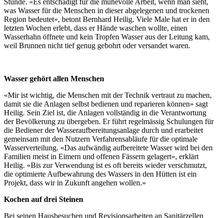
Stunde. «Es entschädigt für die mühevolle Arbeit, wenn man sieht,
was Wasser für die Menschen in dieser abgelegenen und trockenen
Region bedeutet», betont Bernhard Heilig. Viele Male hat er in den
letzten Wochen erlebt, dass er Hände waschen wollte, einen
Wasserhahn öffnete und kein Tropfen Wasser aus der Leitung kam,
weil Brunnen nicht tief genug gebohrt oder versandet waren.
Wasser gehört allen Menschen
«Mir ist wichtig, die Menschen mit der Technik vertraut zu machen,
damit sie die Anlagen selbst bedienen und reparieren können» sagt
Heilig. Sein Ziel ist, die Anlagen vollständig in die Verantwortung
der Bevölkerung zu übergeben. Er führt regelmässig Schulungen für
die Bediener der Wasseraufbereitungsanlage durch und erarbeitet
gemeinsam mit den Nutzern Verfahrensabläufe für die optimale
Wasserverteilung. «Das aufwändig aufbereitete Wasser wird bei den
Familien meist in Eimern und offenen Fässern gelagert», erklärt
Heilig. «Bis zur Verwendung ist es oft bereits wieder verschmutzt,
die optimierte Aufbewahrung des Wassers in den Hütten ist ein
Projekt, dass wir in Zukunft angehen wollen.»
Kochen auf drei Steinen
Bei seinen Hausbesuchen und Revisionsarbeiten an Sanitärzellen