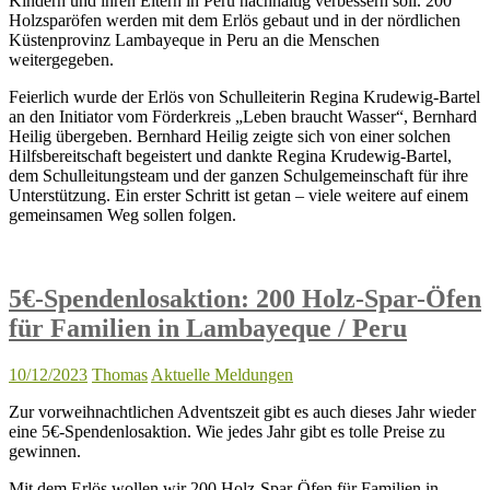
Kindern und ihren Eltern in Peru nachhaltig verbessern soll. 200
Holzsparöfen werden mit dem Erlös gebaut und in der nördlichen
Küstenprovinz Lambayeque in Peru an die Menschen
weitergegeben.
Feierlich wurde der Erlös von Schulleiterin Regina Krudewig-Bartel
an den Initiator vom Förderkreis „Leben braucht Wasser“, Bernhard
Heilig übergeben. Bernhard Heilig zeigte sich von einer solchen
Hilfsbereitschaft begeistert und dankte Regina Krudewig-Bartel,
dem Schulleitungsteam und der ganzen Schulgemeinschaft für ihre
Unterstützung. Ein erster Schritt ist getan – viele weitere auf einem
gemeinsamen Weg sollen folgen.
5€-Spendenlosaktion: 200 Holz-Spar-Öfen
für Familien in Lambayeque / Peru
10/12/2023
Thomas
Aktuelle Meldungen
Zur vorweihnachtlichen Adventszeit gibt es auch dieses Jahr wieder
eine 5€-Spendenlosaktion. Wie jedes Jahr gibt es tolle Preise zu
gewinnen.
Mit dem Erlös wollen wir 200 Holz-Spar-Öfen für Familien in