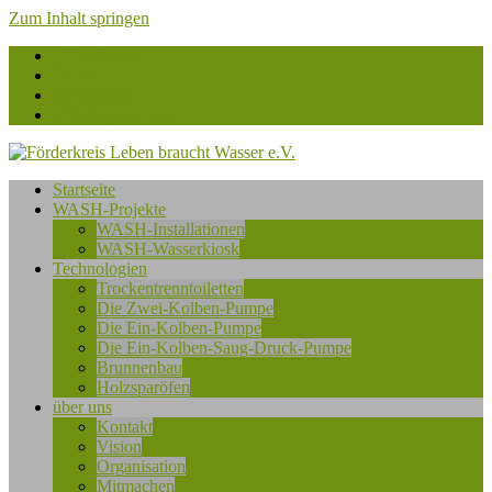
Zum Inhalt springen
Facebook
flickr
Instagram
betterplace.org
Förderkreis
Startseite
Leben
WASH-Projekte
braucht
WASH-Installationen
Wasser
WASH-Wasserkiosk
e.V.
Technologien
Trockentrenntoiletten
Die Zwei-Kolben-Pumpe
Die Ein-Kolben-Pumpe
Die Ein-Kolben-Saug-Druck-Pumpe
Brunnenbau
Holzsparöfen
über uns
Kontakt
Vision
Organisation
Mitmachen