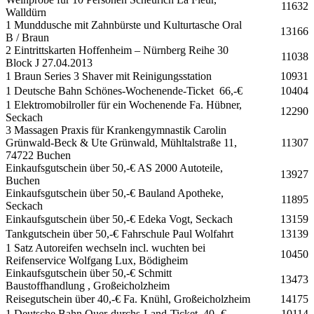
11632
Walldürn
1 Munddusche mit Zahnbürste und Kulturtasche Oral
13166
B / Braun
2 Eintrittskarten Hoffenheim – Nürnberg Reihe 30
11038
Block J 27.04.2013
1 Braun Series 3 Shaver mit Reinigungsstation
10931
1 Deutsche Bahn Schönes-Wochenende-Ticket 66,-€
10404
1 Elektromobilroller für ein Wochenende Fa. Hübner,
12290
Seckach
3 Massagen Praxis für Krankengymnastik Carolin
Grünwald-Beck & Ute Grünwald, Mühltalstraße 11,
11307
74722 Buchen
Einkaufsgutschein über 50,-€ AS 2000 Autoteile,
13927
Buchen
Einkaufsgutschein über 50,-€ Bauland Apotheke,
11895
Seckach
Einkaufsgutschein über 50,-€ Edeka Vogt, Seckach
13159
Tankgutschein über 50,-€ Fahrschule Paul Wolfahrt
13139
1 Satz Autoreifen wechseln incl. wuchten bei
10450
Reifenservice Wolfgang Lux, Bödigheim
Einkaufsgutschein über 50,-€ Schmitt
13473
Baustoffhandlung , Großeicholzheim
Reisegutschein über 40,-€ Fa. Knühl, Großeicholzheim
14175
1 Deutsche Bahn Quer-durchs-Land-Ticket 40,-€
10114