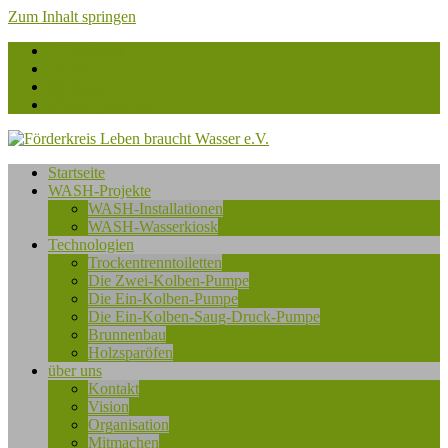
Zum Inhalt springen
Facebook
flickr
Instagram
betterplace.org
Förderkreis
Startseite
Leben
WASH-Projekte
braucht
WASH-Installationen
Wasser
WASH-Wasserkiosk
e.V.
Technologien
Trockentrenntoiletten
Die Zwei-Kolben-Pumpe
Die Ein-Kolben-Pumpe
Die Ein-Kolben-Saug-Druck-Pumpe
Brunnenbau
Holzsparöfen
über uns
Kontakt
Vision
Organisation
Mitmachen