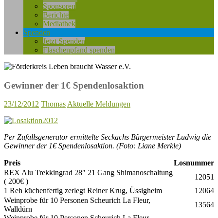
Sponsoren
Berichte
Mediathek
Spenden
Jetzt Spenden
Flaschenpfand spenden
Gewinner der 1€ Spendenlosaktion
23/12/2012
Thomas
Aktuelle Meldungen
Per Zufallsgenerator ermittelte Seckachs Bürgermeister Ludwig die
Gewinner der 1€ Spendenlosaktion. (Foto: Liane Merkle)
Preis
Losnummer
REX Alu Trekkingrad 28″ 21 Gang Shimanoschaltung
12051
( 200€ )
1 Reh küchenfertig zerlegt Reiner Krug, Üssigheim
12064
Weinprobe für 10 Personen Scheurich La Fleur,
13564
Walldürn
Weinprobe für 10 Personen Scheurich La Fleur,