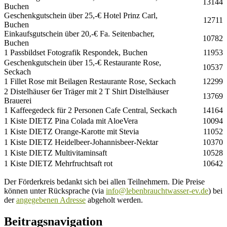
13144
Buchen
Geschenkgutschein über 25,-€ Hotel Prinz Carl,
12711
Buchen
Einkaufsgutschein über 20,-€ Fa. Seitenbacher,
10782
Buchen
1 Passbildset Fotografik Respondek, Buchen
11953
Geschenkgutschein über 15,-€ Restaurante Rose,
10537
Seckach
1 Fillet Rose mit Beilagen Restaurante Rose, Seckach
12299
2 Distelhäuser 6er Träger mit 2 T Shirt Distelhäuser
13769
Brauerei
1 Kaffeegedeck für 2 Personen Cafe Central, Seckach
14164
1 Kiste DIETZ Pina Colada mit AloeVera
10094
1 Kiste DIETZ Orange-Karotte mit Stevia
11052
1 Kiste DIETZ Heidelbeer-Johannisbeer-Nektar
10370
1 Kiste DIETZ Multivitaminsaft
10528
1 Kiste DIETZ Mehrfruchtsaft rot
10642
Der Förderkreis bedankt sich bei allen Teilnehmern. Die Preise
können unter Rücksprache (via
info@lebenbrauchtwasser-ev.de
) bei
der
angegebenen Adresse
abgeholt werden.
Beitragsnavigation