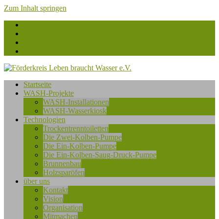
Zum Inhalt springen
Facebook
flickr
Instagram
betterplace.org
Förderkreis
Startseite
Leben
WASH-Projekte
braucht
WASH-Installationen
Wasser
WASH-Wasserkiosk
e.V.
Technologien
Trockentrenntoiletten
Die Zwei-Kolben-Pumpe
Die Ein-Kolben-Pumpe
Die Ein-Kolben-Saug-Druck-Pumpe
Brunnenbau
Holzsparöfen
über uns
Kontakt
Vision
Organisation
Mitmachen