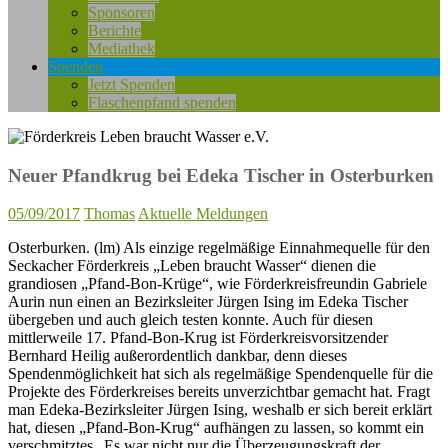
Sponsoren
Berichte
Mediathek
Spenden
Jetzt Spenden
Flaschenpfand spenden
Neuer Pfandkrug bei Edeka Tischer in Osterburken
05/09/2017
Thomas
Aktuelle Meldungen
Osterburken. (lm) Als einzige regelmäßige Einnahmequelle für den
Seckacher Förderkreis „Leben braucht Wasser“ dienen die
grandiosen „Pfand-Bon-Krüge“, wie Förderkreisfreundin Gabriele
Aurin nun einen an Bezirksleiter Jürgen Ising im Edeka Tischer
übergeben und auch gleich testen konnte. Auch für diesen
mittlerweile 17. Pfand-Bon-Krug ist Förderkreisvorsitzender
Bernhard Heilig außerordentlich dankbar, denn dieses
Spendenmöglichkeit hat sich als regelmäßige Spendenquelle für die
Projekte des Förderkreises bereits unverzichtbar gemacht hat. Fragt
man Edeka-Bezirksleiter Jürgen Ising, weshalb er sich bereit erklärt
hat, diesen „Pfand-Bon-Krug“ aufhängen zu lassen, so kommt ein
verschmitztes „Es war nicht nur die Überzeugungskraft der