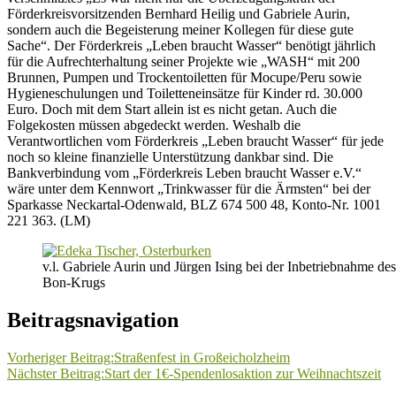
Förderkreisvorsitzenden Bernhard Heilig und Gabriele Aurin,
sondern auch die Begeisterung meiner Kollegen für diese gute
Sache“. Der Förderkreis „Leben braucht Wasser“ benötigt jährlich
für die Aufrechterhaltung seiner Projekte wie „WASH“ mit 200
Brunnen, Pumpen und Trockentoiletten für Mocupe/Peru sowie
Hygieneschulungen und Toiletteneinsätze für Kinder rd. 30.000
Euro. Doch mit dem Start allein ist es nicht getan. Auch die
Folgekosten müssen abgedeckt werden. Weshalb die
Verantwortlichen vom Förderkreis „Leben braucht Wasser“ für jede
noch so kleine finanzielle Unterstützung dankbar sind. Die
Bankverbindung vom „Förderkreis Leben braucht Wasser e.V.“
wäre unter dem Kennwort „Trinkwasser für die Ärmsten“ bei der
Sparkasse Neckartal-Odenwald, BLZ 674 500 48, Konto-Nr. 1001
221 363. (LM)
v.l. Gabriele Aurin und Jürgen Ising bei der Inbetriebnahme de
Bon-Krugs
Beitragsnavigation
Vorheriger Beitrag:
Straßenfest in Großeicholzheim
Nächster Beitrag:
Start der 1€-Spendenlosaktion zur Weihnachtszeit