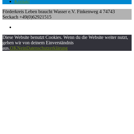
Kontakt
Förderkreis Leben braucht Wasser e.V. Finkenweg 4 74743
Seckach +49(0)62921515
Diese Website benutzt Cookies. Wenn du die Website weiter nutzt,
gehen wir von deinem Einverständnis
aus.
OK
Nein
Datenschutzerklärung