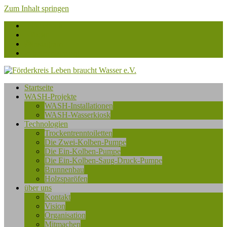
Zum Inhalt springen
Facebook
flickr
Instagram
betterplace.org
Förderkreis
Startseite
Leben
WASH-Projekte
braucht
WASH-Installationen
Wasser
WASH-Wasserkiosk
e.V.
Technologien
Trockentrenntoiletten
Die Zwei-Kolben-Pumpe
Die Ein-Kolben-Pumpe
Die Ein-Kolben-Saug-Druck-Pumpe
Brunnenbau
Holzsparöfen
über uns
Kontakt
Vision
Organisation
Mitmachen