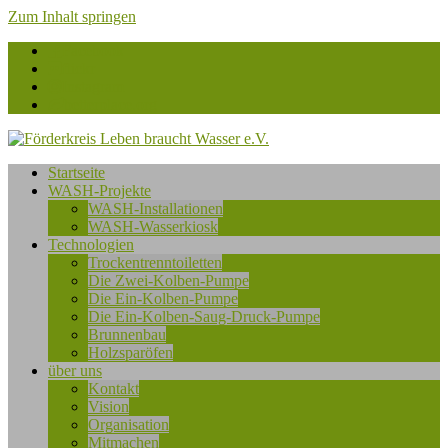
Zum Inhalt springen
Facebook
flickr
Instagram
betterplace.org
Förderkreis
Startseite
Leben
WASH-Projekte
braucht
WASH-Installationen
Wasser
WASH-Wasserkiosk
e.V.
Technologien
Trockentrenntoiletten
Die Zwei-Kolben-Pumpe
Die Ein-Kolben-Pumpe
Die Ein-Kolben-Saug-Druck-Pumpe
Brunnenbau
Holzsparöfen
über uns
Kontakt
Vision
Organisation
Mitmachen