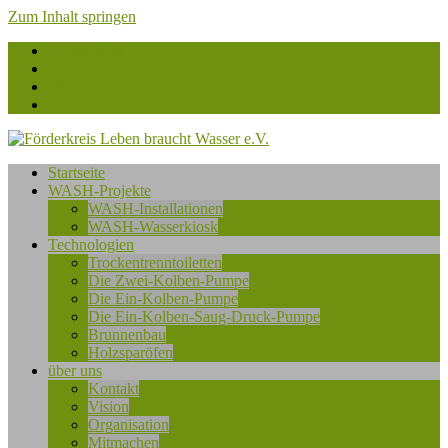
Zum Inhalt springen
Facebook
flickr
Instagram
betterplace.org
Förderkreis
Startseite
Leben
WASH-Projekte
braucht
WASH-Installationen
Wasser
WASH-Wasserkiosk
e.V.
Technologien
Trockentrenntoiletten
Die Zwei-Kolben-Pumpe
Die Ein-Kolben-Pumpe
Die Ein-Kolben-Saug-Druck-Pumpe
Brunnenbau
Holzsparöfen
über uns
Kontakt
Vision
Organisation
Mitmachen