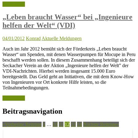
Weiterlesen
„Leben braucht Wasser“ bei „Ingenieure
helfen der Welt“ (VDI)
04/01/2012
Konrad
Aktuelle Meldungen
Auch im Jahr 2012 bemüht sich der Förderkreis „Leben braucht
Wasser“ um Spenden, mit denen Wasserpumpen für Mocupe in Peru
beschafft werden sollen. In diesem Zusammenhang beteiligt sich der
Seckacher Verein an der Aktion „Ingenieure helfen der Welt” der
VDI-Nachrichten. Hierbei werden insgesamt 15.000 Euro
bereitgestellt. Das Geld geht an Initiativen, die mit dem Know-How
von Ingenieuren vor Ort konkrete Hilfe leisten, so die
Teilnahmebedingungen.
Weiterlesen
Beitragsnavigation
«
Vorherige Beiträge
1
…
10
11
12
13
14
Nächste Beiträge
»