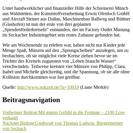
Unter handwerklicher und finanzieller Hilfe der Schreinerei Münch
aus Waldstetten, der Kunststoffverarbeitung Erwin Ofenloch GmbH
und Aircraft Steiner aus Dallau, Maschinenbau Ballweg und Büttner
(Glashofen) ist nun der erste von drei geplanten
„Spendenförderkreiseln“ entstanden, der im Factory Outlet Mustang
im Seckacher Industriegebiet sein erstes Zuhause gefunden hat.
Wie am Wochenende zu erleben war, haben nicht nur Kinder jede
Menge Spaß, Münzen auf den „Sprungscheiben“ anzulegen, um zu
beobachten, ob sie möglichst viele Kreise ziehen bevor sie im
Trichter des Kreisels zugunsten von „Leben braucht Wasser“
verschwinden. Teilweise kreisten vier Münzen von Philipp, Clara,
Isabel und Michelle gleichzeitig, und die Spannung, ob sie alle ohne
Kollision durchkommen war fast greifbar.
Quelle:
http://www.nokzeit.de/?p=10919
(Liane Merkle)
Beitragsnavigation
Vorheriger Beitrag:
Mit gutem Gefühl in die Festtage – 2100 Lose
verkauft
Nächster Beitrag:
Grußwort von Thomas Ludwig, Bürgermeister
von Seckach