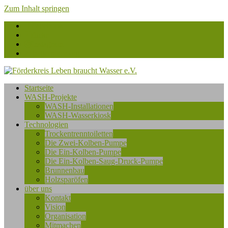
Zum Inhalt springen
Facebook
flickr
Instagram
betterplace.org
Förderkreis
Startseite
Leben
WASH-Projekte
braucht
WASH-Installationen
Wasser
WASH-Wasserkiosk
e.V.
Technologien
Trockentrenntoiletten
Die Zwei-Kolben-Pumpe
Die Ein-Kolben-Pumpe
Die Ein-Kolben-Saug-Druck-Pumpe
Brunnenbau
Holzsparöfen
über uns
Kontakt
Vision
Organisation
Mitmachen