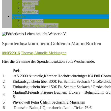
Sponsoren
Berichte
Mediathek
Spenden
Jetzt Spenden
Flaschenpfand spenden
Spendenlosaktion beim Goldenen Mai in Buchen
08/05/2016
Thomas
Aktuelle Meldungen
Hier die Gewinne der Spendenlosaktion vom Wochenende.
Preis
1
AS 2000 Autoteile,Kärcher Hochdruckreiniger K4 Full Contr
2
Einkaufsgutchein über 300€ Fa. Schmitt Seckach / Großeicho
3
Einkaufsgutchein über 150€ Fa. Schmitt Seckach / Großeicho
Martina&Friends Friseure Buchen, Luxery – Behandlung Gut
4
€
5
Physiowelt Petra Ühlein Seckach, 2 Massagen
6
Deutsche Bahn, 1 Quer-durchs-Land -Ticket 76 €