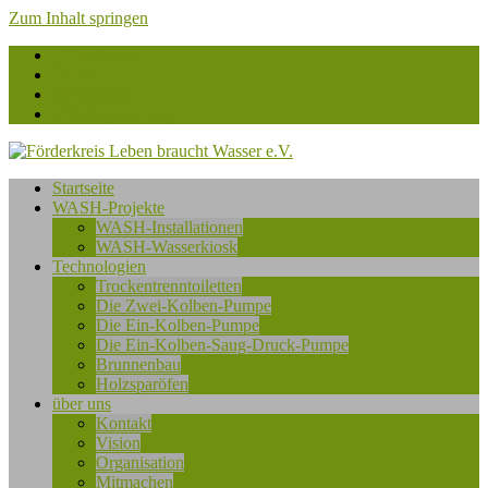
Zum Inhalt springen
Facebook
flickr
Instagram
betterplace.org
Förderkreis
Startseite
Leben
WASH-Projekte
braucht
WASH-Installationen
Wasser
WASH-Wasserkiosk
e.V.
Technologien
Trockentrenntoiletten
Die Zwei-Kolben-Pumpe
Die Ein-Kolben-Pumpe
Die Ein-Kolben-Saug-Druck-Pumpe
Brunnenbau
Holzsparöfen
über uns
Kontakt
Vision
Organisation
Mitmachen