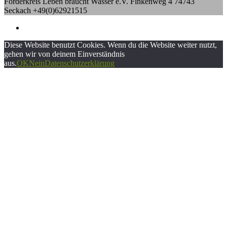
Förderkreis Leben braucht Wasser e.V. Finkenweg 4 74743
Seckach +49(0)62921515
Diese Website benutzt Cookies. Wenn du die Website weiter nutzt,
gehen wir von deinem Einverständnis
aus.
OK
Nein
Datenschutzerklärung