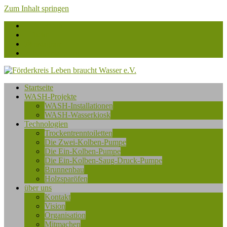
Zum Inhalt springen
Facebook
flickr
Instagram
betterplace.org
Förderkreis
Startseite
Leben
WASH-Projekte
braucht
WASH-Installationen
Wasser
WASH-Wasserkiosk
e.V.
Technologien
Trockentrenntoiletten
Die Zwei-Kolben-Pumpe
Die Ein-Kolben-Pumpe
Die Ein-Kolben-Saug-Druck-Pumpe
Brunnenbau
Holzsparöfen
über uns
Kontakt
Vision
Organisation
Mitmachen