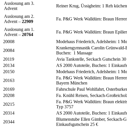
Auslosung am 3.
Reiner Krug, Üssigheim: 1 Reh küchenf
Advent
Auslosung am 2.
Fa. P&G Werk Walldürn: Braun Herrenr
Advent –
22909
Auslosung am 1.
Fa. P&G Werk Walldürn: Braun Epilier
Advent –
20764
20008
Modehaus Friederich, Adelsheim: 1 Mo
Krankengymnastik Carolin Grünwald-
20084
Buchen: 1 Massage
20119
Avia Tankstelle, Seckach Gutschein 30
20134
AS 2000 Autoteile, Buchen: 1 Einkauf
20150
Modehaus Friederich, Adelsheim: 1 Mo
Fa. P&G Werk Walldürn: Braun Herren
20163
Bayern München
20169
Fahrschule Paul Wohlfahrt, Osterburke
20208
Fa. Knühl Reisen, Seckach-Großeichol
Fa. P&G Werk Walldürn: Braun elektri
20215
Typ 3757
20314
AS 2000 Autoteile, Buchen: 1 Einkauf
Blumenstube Ellen Gimber, Seckach-G
20344
Einkaufsgutschein 25 €