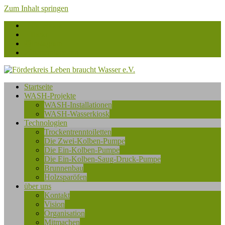
Zum Inhalt springen
Facebook
flickr
Instagram
betterplace.org
Förderkreis
Startseite
Leben
WASH-Projekte
braucht
WASH-Installationen
Wasser
WASH-Wasserkiosk
e.V.
Technologien
Trockentrenntoiletten
Die Zwei-Kolben-Pumpe
Die Ein-Kolben-Pumpe
Die Ein-Kolben-Saug-Druck-Pumpe
Brunnenbau
Holzsparöfen
über uns
Kontakt
Vision
Organisation
Mitmachen