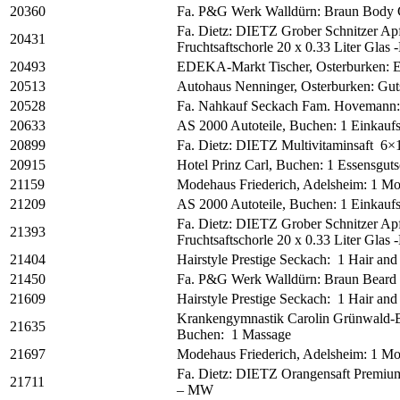
20360
Fa. P&G Werk Walldürn: Braun Body
Fa. Dietz: DIETZ Grober Schnitzer Apf
20431
Fruchtsaftschorle 20 x 0.33 Liter Gla
20493
EDEKA-Markt Tischer, Osterburken: E
20513
Autohaus Nenninger, Osterburken: Gu
20528
Fa. Nahkauf Seckach Fam. Hovemann: 
20633
AS 2000 Autoteile, Buchen: 1 Einkauf
20899
Fa. Dietz: DIETZ Multivitaminsaft 6×
20915
Hotel Prinz Carl, Buchen: 1 Essensguts
21159
Modehaus Friederich, Adelsheim: 1 Mo
21209
AS 2000 Autoteile, Buchen: 1 Einkauf
Fa. Dietz: DIETZ Grober Schnitzer Apf
21393
Fruchtsaftschorle 20 x 0.33 Liter Gla
21404
Hairstyle Prestige Seckach: 1 Hair an
21450
Fa. P&G Werk Walldürn: Braun Beard
21609
Hairstyle Prestige Seckach: 1 Hair an
Krankengymnastik Carolin Grünwald-
21635
Buchen: 1 Massage
21697
Modehaus Friederich, Adelsheim: 1 Mo
Fa. Dietz: DIETZ Orangensaft Premium 
21711
– MW