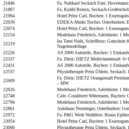
21846
Fa. Nahkauf Seckach Fam. Hovemann: 
21887
Fa. Knühl Reisen, Seckach-Großeichol
21994
Hotel Prinz Carl, Buchen: 1 Essensguts
22039
EDEKA-Markt Tischer, Osterburken: E
22074
Hotel Prinz Carl, Buchen: 1 Essensguts
22154
Modehaus Friederich, Adelsheim: 1 Mo
Isa Tami Nails, Schefflenz: Gutschein 
22219
Nagelmodellage
22226
AS 2000 Autoteile, Buchen: 1 Einkauf
22337
Fa. Dietz: DIETZ Multivitaminsaft 6×
22431
AS 2000 Autoteile, Buchen: 1 Einkauf
22537
Physiotherapie Petra Ühlein, Seckach:
Fa. Dietz: DIETZ Orangensaft Premium 
22609
– MW
22626
Modehaus Friederich, Adelsheim: 1 Mo
22748
Cafe- Conditorei Wittemann, Buchen: 
22796
Modehaus Friederich, Adelsheim: 1 Mo
22861
Autohaus Nenninger, Osterburken: Gu
22972
Fa. P&G Werk Walldürn: Braun Epili
23054
Hotel Prinz Carl, Buchen: 1 Essensguts
23090
Physiotherapie Petra Ühlein, Seckach: