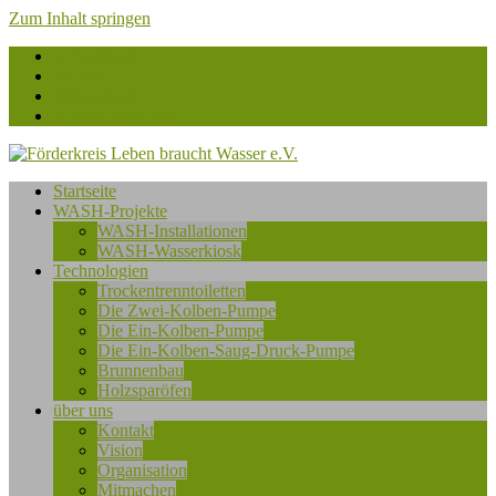
Zum Inhalt springen
Facebook
flickr
Instagram
betterplace.org
Förderkreis
Startseite
Leben
WASH-Projekte
braucht
WASH-Installationen
Wasser
WASH-Wasserkiosk
e.V.
Technologien
Trockentrenntoiletten
Die Zwei-Kolben-Pumpe
Die Ein-Kolben-Pumpe
Die Ein-Kolben-Saug-Druck-Pumpe
Brunnenbau
Holzsparöfen
über uns
Kontakt
Vision
Organisation
Mitmachen