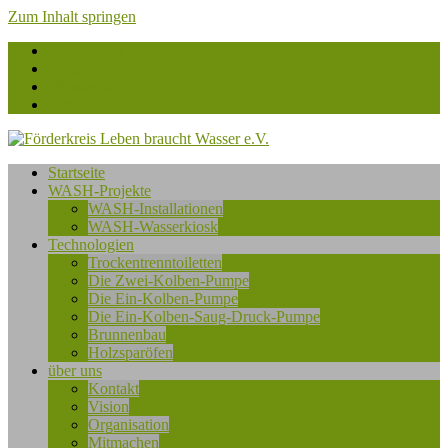
Zum Inhalt springen
Facebook
flickr
Instagram
betterplace.org
Förderkreis
Startseite
Leben
WASH-Projekte
braucht
WASH-Installationen
Wasser
WASH-Wasserkiosk
e.V.
Technologien
Trockentrenntoiletten
Die Zwei-Kolben-Pumpe
Die Ein-Kolben-Pumpe
Die Ein-Kolben-Saug-Druck-Pumpe
Brunnenbau
Holzsparöfen
über uns
Kontakt
Vision
Organisation
Mitmachen