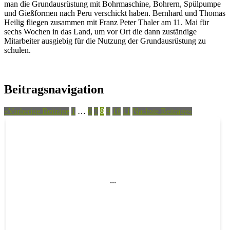
man die Grundausrüstung mit Bohrmaschine, Bohrern, Spülpumpe
und Gießformen nach Peru verschickt haben. Bernhard und Thomas
Heilig fliegen zusammen mit Franz Peter Thaler am 11. Mai für
sechs Wochen in das Land, um vor Ort die dann zuständige
Mitarbeiter ausgiebig für die Nutzung der Grundausrüstung zu
schulen.
Beitragsnavigation
«
Vorherige Beiträge
1
…
6
7
8
9
10
11
Nächste Beiträge
»