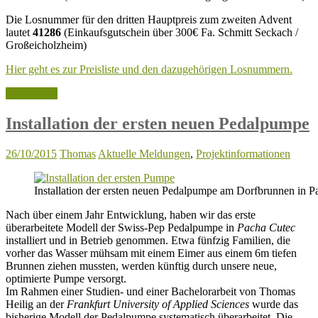
Die Losnummer für den dritten Hauptpreis zum zweiten Advent
lautet
41286
(Einkaufsgutschein über 300€ Fa. Schmitt Seckach /
Großeicholzheim)
Hier geht es zur Preisliste und den dazugehörigen Losnummern.
Weiterlesen
Installation der ersten neuen Pedalpumpe
26/10/2015
Thomas
Aktuelle Meldungen
,
Projektinformationen
Installation der ersten neuen Pedalpumpe am Dorfbrunnen in P
Nach über einem Jahr Entwicklung, haben wir das erste
überarbeitete Modell der Swiss-Pep Pedalpumpe in
Pacha Cutec
installiert und in Betrieb genommen. Etwa fünfzig Familien, die
vorher das Wasser mühsam mit einem Eimer aus einem 6m tiefen
Brunnen ziehen mussten, werden künftig durch unsere neue,
optimierte Pumpe versorgt.
Im Rahmen einer Studien- und einer Bachelorarbeit von Thomas
Heilig an der
Frankfurt University of Applied Sciences
wurde das
bisherige Modell der Pedalpumpe systematisch überarbeitet. Die