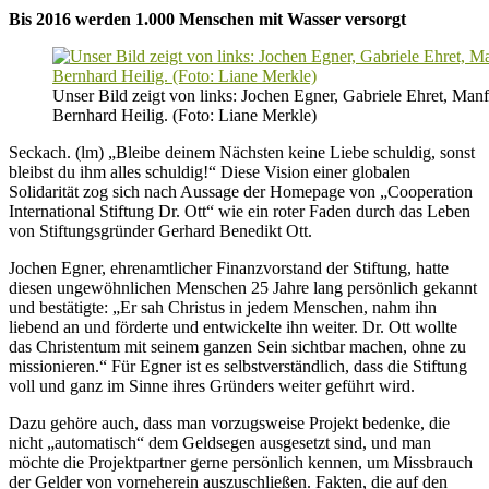
Bis 2016 werden 1.000 Menschen mit Wasser versorgt
Unser Bild zeigt von links: Jochen Egner, Gabriele Ehret, Manf
Bernhard Heilig. (Foto: Liane Merkle)
Seckach. (lm) „Bleibe deinem Nächsten keine Liebe schuldig, sonst
bleibst du ihm alles schuldig!“ Diese Vision einer globalen
Solidarität zog sich nach Aussage der Homepage von „Cooperation
International Stiftung Dr. Ott“ wie ein roter Faden durch das Leben
von Stiftungsgründer Gerhard Benedikt Ott.
Jochen Egner, ehrenamtlicher Finanzvorstand der Stiftung, hatte
diesen ungewöhnlichen Menschen 25 Jahre lang persönlich gekannt
und bestätigte: „Er sah Christus in jedem Menschen, nahm ihn
liebend an und förderte und entwickelte ihn weiter. Dr. Ott wollte
das Christentum mit seinem ganzen Sein sichtbar machen, ohne zu
missionieren.“ Für Egner ist es selbstverständlich, dass die Stiftung
voll und ganz im Sinne ihres Gründers weiter geführt wird.
Dazu gehöre auch, dass man vorzugsweise Projekt bedenke, die
nicht „automatisch“ dem Geldsegen ausgesetzt sind, und man
möchte die Projektpartner gerne persönlich kennen, um Missbrauch
der Gelder von vorneherein auszuschließen. Fakten, die auf den