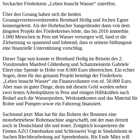
Seckacher Förderkreis „Leben braucht Wasser“ zutreffen.
Über den Gesang haben sich die beiden
Gesangsvereinsvorsitzenden Bernhard Heilig und Jochen Egner
kennengelernt. Als der Hohebacher Sangesbruder dann von dem
jüngsten Projekt des Förderkreises hörte, das bis 2016 immerhin
1.000 Menschen in Peru mit Wasser versorgen will, fand er die
Zielsetzung so spannend und lohnend, dass er seinem Stiftungsrat
eine finanzielle Unterstützung vorschlug.
Dieser Tage nun konnte er Bernhard Heilig im Beisein des 2.
Vorsitzenden Manfred Glittenberg und Schatzmeisterin Gabriele
Ehret eine Spende in Höhe von 8.000 Euro überreichen. Ein echter
Segen, denn für das genannt Projekt benötigt der Förderkreis
„Leben braucht Wasser“ ein Finanzvolumen von rd. 50.000 Euro.
Aber man ist guter Dinge, denn mit diesem Geld werden neben
zwei festen Arbeitsplätzen in Peru und einigen Hilfskräften nach
Bedarf auch die Wasserproben, Werkstattkosten und das Material für
Rohre und Pumpen sowie ein Fahrzeug finanziert.
Sachstand jetzt: Man hat für das Bohren der Brunnen eine
motorbetriebene Bohrmaschine angeschafft, mit der man derzeit
noch in Deutschland übt und testet. Zeitgleich kooperieren die
Firmen AZO Osterburken und Schlosserei Vogt in Sindolsheim in
Sachen Blechbearbeitung auf Spendenbasis. Bis Ende März will